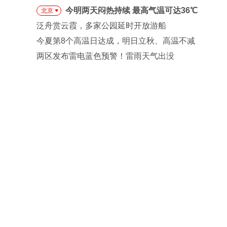
今明两天闷热持续 最高气温可达36℃
北京
泛舟赏云霞，多家公园延时开放游船
今夏第8个高温日达成，明日立秋、高温不减
两区发布雷电蓝色预警！雷雨天气出没
“毛毛虫”进入暴食期，小鸟不爱吃，小蜂迎战
独家
西北望看台
最有钱的球队，夺冠一年后
散伙饭
网易财经智库
陈欣：长鑫科技四万亿市值
的资本与周期
轻松一刻