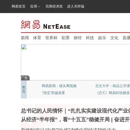
网易首页
应用
无障碍浏览
进入关怀版
新闻
体育
世界杯
彩票
财经
科技
娱乐
文化
直
广告
网易旗下专业财经智库
凿一点书墙上的光
教
育
TED演讲全网首播
封面故事
总书记的人民情怀｜“扎扎实实建设现代化产业
从经济“半年报”，看“十五五”稳健开局
|
奋进开