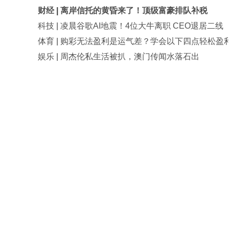
财经
|
谷歌AI大换血，背后究竟发生了什么？
科技
|
库克卸任后的苹果发布会，哪些硬件最值得关
体育
|
三大要点完成休赛期复盘!协助突破购彩瓶颈期
娱乐
|
侯卓成放出完整聊天记录回应争议
网易号
|
欧洲为什么没有OpenAI？
我月薪3千妻子88万，出民
公司被告知月薪降到1500
我和35岁女上司同居3年，
后厂村体工队
我，谁知她忽然宣布结婚
吃了
詹姆斯的最后一集，依旧最
的路？
带妻子看遍名医，老郎中诊
年被人暗算，我当场懵了
号外
保姆给儿子喂奶时嘀咕，说
背后
耐克“收权运动”：一场针对
我懵了：哪来的哥哥？
商的产业链价值重估
why星人