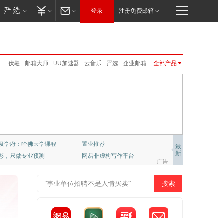
登录
注册免费邮箱
伏羲
邮箱大师
UU加速器
云音乐
严选
企业邮箱
全部产品
公正邮
UU远程
LOFTER
网易亲时光
网易味央
CC语音
卡搭编程
免费邮
VIP邮箱
云课堂
新闻客户端
网易红彩
公开课
网易云游戏
网易红彩
公开课
大神社区
新闻客户端
免费邮
VIP邮箱
企业邮箱
邮箱大师
MuMu模拟器Pro
网易游戏
严选
公正邮
云课堂
CC语音
LOFTER
UU加速器
UU远程
网易亲时光
伏羲
云音乐
大神社区
网易云游戏
千千壁纸
好低碳时代新故事
分享人生另一面
最
新
育人物的向上力量
专业竞彩一触即发
梦幻西游
大话2
梦幻西游手游
阴阳师
广告
倩女幽魂手游
大话西游3
新倩女幽魂
大唐无双
率士之滨
哈利波特.魔法觉醒
天下手游
明日之后
逆水寒
永劫无间
一梦江湖
第五人格