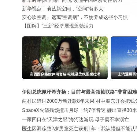
焦点访谈｜以“新”破局 首发经济点亮城市消费活力
【活力中国调研行】量子科技：为数字安全注入强劲
防汛关键期 多地开展救援演练提升应急处置能力
暑运过半，“流动的中国”蒸蒸日上
高圆圆穿格纹休闲套装 松弛温柔氛围感拉满
上汽通用再
伊朗总统佩泽希齐扬：目前与最高领袖联络"非常困难
两村民追讨2000万动迁款8年未果 村中股东开会把钱
SpaceX火箭残骸撞击月球：约7倍音速 砸出直径30
一家四口在“天津之眼”海河边游玩 母子俩不幸溺亡
医生因漏诊致2岁男童死亡获刑1年：我认错但不能认