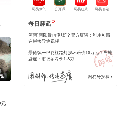
网易新闻
公开课
网易红彩
网易邮箱
每日辟谣
活
河南“南阳暴雨淹城”？警方辟谣：利用AI编
造拼接异地视频
景德镇一根瓷柱路灯损坏赔偿16万元？当地
辟谣：市场参考价1-3万
出现
网易号投稿
9元
声