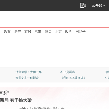
播
教育
房产
家居
汽车
健康
北京
政务
网易号
聆听音乐
C位大佬解读C位大事
讲
13岁大专毕业当助教
网易科技深度报道
体
体系”
新局 实干挑大梁