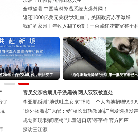
"新新三样"火遍全球 读懂"中国智造"背后的硬核底气
动能
非洲能从中国乡村全面振兴里学到什么
外交部驳斥日本《防卫白皮书》已向日方严正交涉
从向日葵花海到光伏牧场，藏北高原用光种出美好生
签20年：合资2.0时代，玩法变了
“抱冬瓜睡觉降温”走红 第一批受害者已
"
官员父亲贪腐儿子洗黑钱 两人双双被查处
分了
李亚鹏感谢"地铁吐血女孩"捐款：个人向她捐赠9999
米坑
"婚外胚胎案"原配：受"校长出轨教师案"启发选择发
规划图现“阴间座椅”“儿童进口店”等字样 官方回应
罪
探访三江源